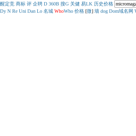
醒
定
竞
商
标
评
企
聘
D
360
B
搜
G
关健
易
LK
历史
价格
Dy
N
Re
Uni
Dan
Lo
名城
Who
Who
价格
[
微
]
墙
dog
Dom域名网