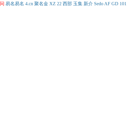
问
易名
易
名
4.cn
聚名
金
XZ
22
西部
玉
集
新
介
Se
do
AF
GD
101