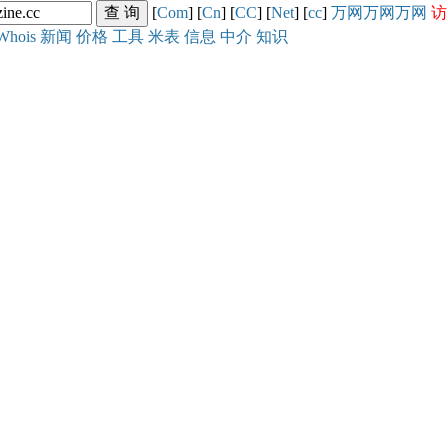
[
Com
] [
Cn
] [
CC
] [
Net
] [
cc
]
万网
万网
万网
访
Whois
新闻
价格
工具
米表
信息
中介
知识