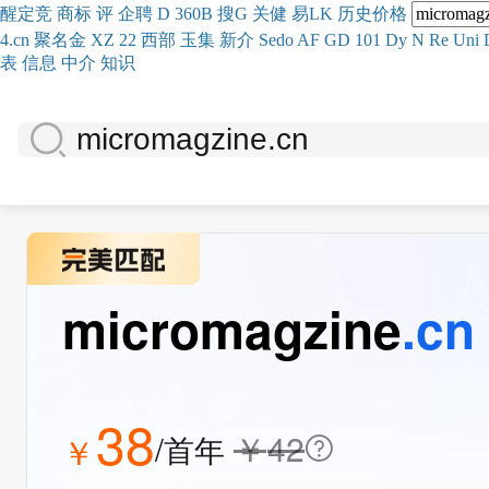
醒
定
竞
商
标
评
企
聘
D
360
B
搜
G
关健
易
LK
历史
价格
4.cn
聚名
金
XZ
22
西部
玉
集
新
介
Se
do
AF
GD
101
Dy
N
Re
Uni
表
信息
中介
知识