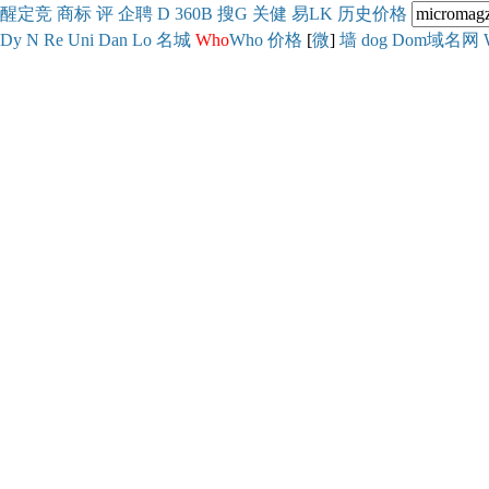
醒
定
竞
商
标
评
企
聘
D
360
B
搜
G
关健
易
LK
历史
价格
Dy
N
Re
Uni
Dan
Lo
名城
Who
Who
价格
[
微
]
墙
dog
Dom域名网