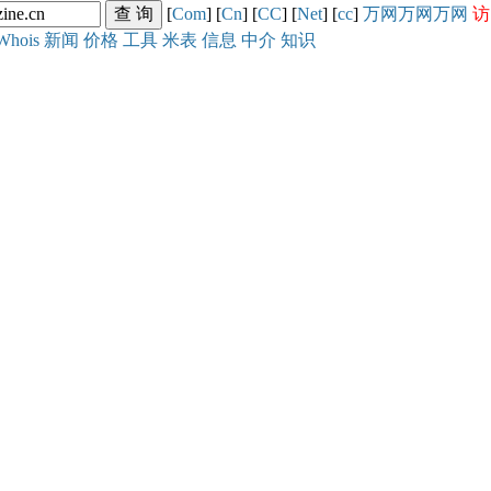
[
Com
] [
Cn
] [
CC
] [
Net
] [
cc
]
万网
万网
万网
访
Whois
新闻
价格
工具
米表
信息
中介
知识