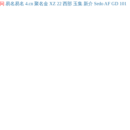
问
易名
易
名
4.cn
聚名
金
XZ
22
西部
玉
集
新
介
Se
do
AF
GD
101