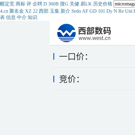
醒
定
竞
商
标
评
企
聘
D
360
B
搜
G
关健
易
LK
历史
价格
4.cn
聚名
金
XZ
22
西部
玉
集
新
介
Se
do
AF
GD
101
Dy
N
Re
Uni
表
信息
中介
知识