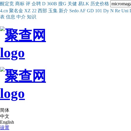
醒
定
竞
商
标
评
企
聘
D
360
B
搜
G
关健
易
LK
历史
价格
4.cn
聚名
金
XZ
22
西部
玉
集
新
介
Se
do
AF
GD
101
Dy
N
Re
Uni
表
信息
中介
知识