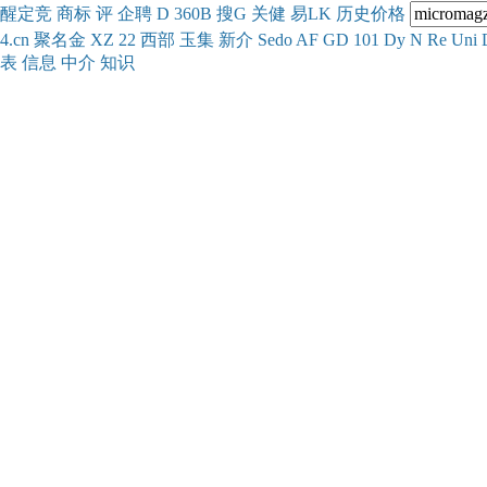
醒
定
竞
商
标
评
企
聘
D
360
B
搜
G
关健
易
LK
历史
价格
4.cn
聚名
金
XZ
22
西部
玉
集
新
介
Se
do
AF
GD
101
Dy
N
Re
Uni
表
信息
中介
知识