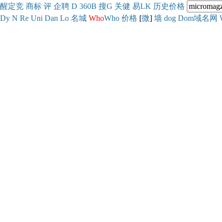
醒
定
竞
商
标
评
企
聘
D
360
B
搜
G
关健
易
LK
历史
价格
Dy
N
Re
Uni
Dan
Lo
名城
Who
Who
价格
[
微
]
墙
dog
Dom域名网