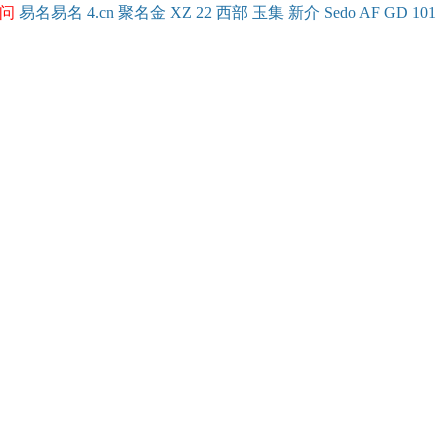
问
易名
易
名
4.cn
聚名
金
XZ
22
西部
玉
集
新
介
Se
do
AF
GD
101