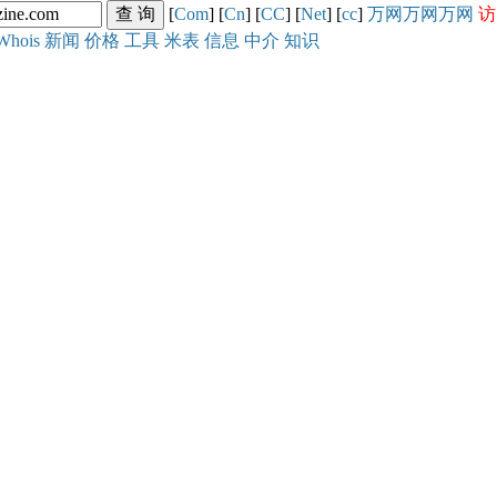
[
Com
] [
Cn
] [
CC
] [
Net
] [
cc
]
万网
万网
万网
访
Whois
新闻
价格
工具
米表
信息
中介
知识