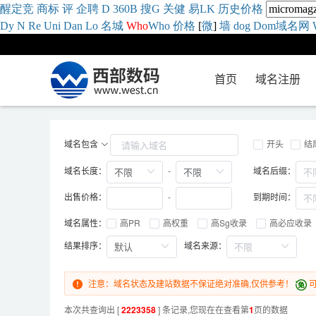
醒
定
竞
商
标
评
企
聘
D
360
B
搜
G
关健
易
LK
历史
价格
Dy
N
Re
Uni
Dan
Lo
名城
Who
Who
价格
[
微
]
墙
dog
Dom域名网