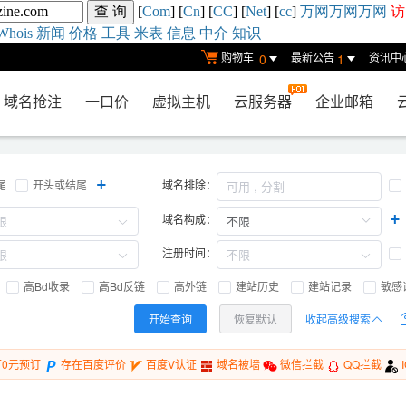
[
Com
] [
Cn
] [
CC
] [
Net
] [
cc
]
万网
万网
万网
访
Whois
新闻
价格
工具
米表
信息
中介
知识