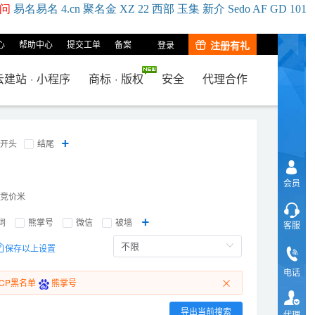
问
易名
易
名
4.cn
聚名
金
XZ
22
西部
玉
集
新
介
Se
do
AF
GD
101