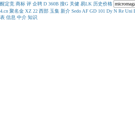
醒
定
竞
商
标
评
企
聘
D
360
B
搜
G
关健
易
LK
历史
价格
4.cn
聚名
金
XZ
22
西部
玉
集
新
介
Se
do
AF
GD
101
Dy
N
Re
Uni
表
信息
中介
知识