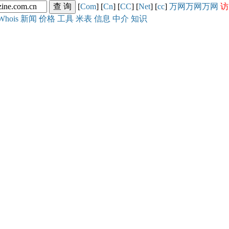
[
Com
] [
Cn
] [
CC
] [
Net
] [
cc
]
万网
万网
万网
访
Whois
新闻
价格
工具
米表
信息
中介
知识