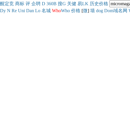
醒
定
竞
商
标
评
企
聘
D
360
B
搜
G
关健
易
LK
历史
价格
Dy
N
Re
Uni
Dan
Lo
名城
Who
Who
价格
[
微
]
墙
dog
Dom域名网