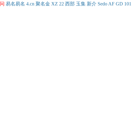
问
易名
易
名
4.cn
聚名
金
XZ
22
西部
玉
集
新
介
Se
do
AF
GD
101