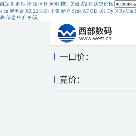
醒
定
竞
商
标
评
企
聘
D
360
B
搜
G
关健
易
LK
历史
价格
4.cn
聚名
金
XZ
22
西部
玉
集
新
介
Se
do
AF
GD
101
Dy
N
Re
Uni
表
信息
中介
知识