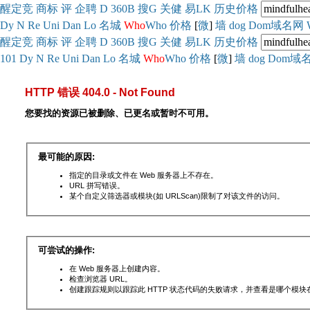
醒
定
竞
商
标
评
企
聘
D
360
B
搜
G
关健
易
LK
历史
价格
Dy
N
Re
Uni
Dan
Lo
名城
Who
Who
价格
[
微
]
墙
dog
Dom域名网