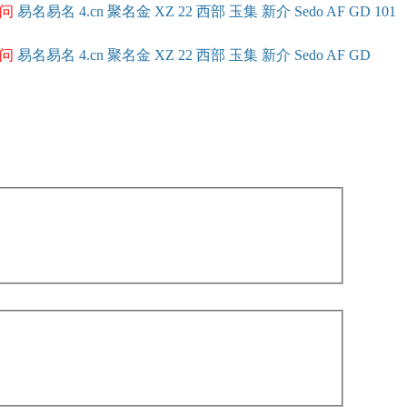
问
易名
易
名
4.cn
聚名
金
XZ
22
西部
玉
集
新
介
Se
do
AF
GD
101