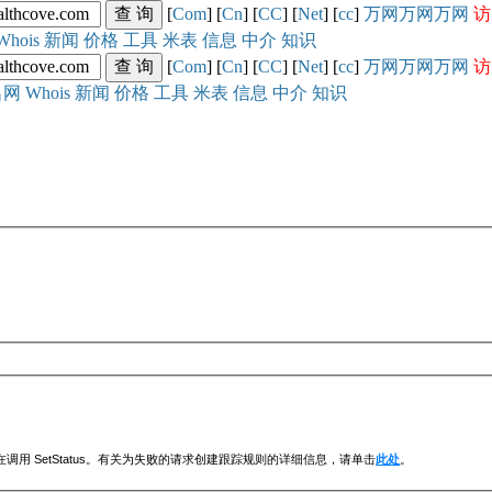
[
Com
] [
Cn
] [
CC
] [
Net
] [
cc
]
万网
万网
万网
访
Whois
新闻
价格
工具
米表
信息
中介
知识