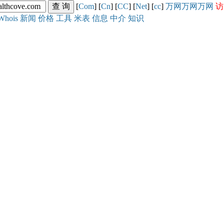
[
Com
] [
Cn
] [
CC
] [
Net
] [
cc
]
万网
万网
万网
访
Whois
新闻
价格
工具
米表
信息
中介
知识