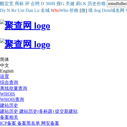
醒
定
竞
商
标
评
企
聘
D
360
B
搜
G
关健
易
LK
历史
价格
Dy
N
Re
Uni
Dan
Lo
名城
Who
Who
价格
[
微
]
墙
dog
Dom域名网