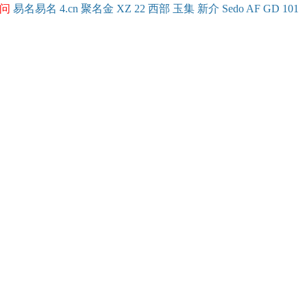
问
易名
易
名
4.cn
聚名
金
XZ
22
西部
玉
集
新
介
Se
do
AF
GD
101