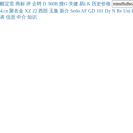
醒
定
竞
商
标
评
企
聘
D
360
B
搜
G
关健
易
LK
历史
价格
4.cn
聚名
金
XZ
22
西部
玉
集
新
介
Se
do
AF
GD
101
Dy
N
Re
Uni
表
信息
中介
知识