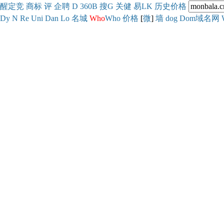
醒
定
竞
商
标
评
企
聘
D
360
B
搜
G
关健
易
LK
历史
价格
Dy
N
Re
Uni
Dan
Lo
名城
Who
Who
价格
[
微
]
墙
dog
Dom域名网