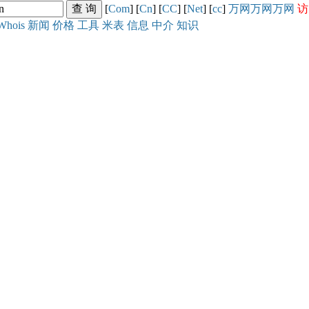
[
Com
] [
Cn
] [
CC
] [
Net
] [
cc
]
万网
万网
万网
访
Whois
新闻
价格
工具
米表
信息
中介
知识