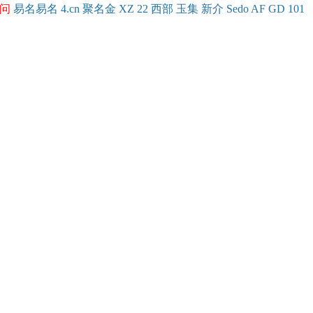
问
易名
易
名
4.cn
聚名
金
XZ
22
西部
玉
集
新
介
Se
do
AF
GD
101