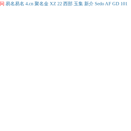
问
易名
易
名
4.cn
聚名
金
XZ
22
西部
玉
集
新
介
Se
do
AF
GD
101