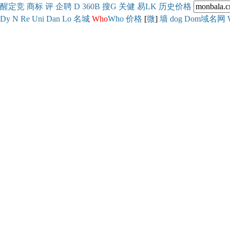
醒
定
竞
商
标
评
企
聘
D
360
B
搜
G
关健
易
LK
历史
价格
Dy
N
Re
Uni
Dan
Lo
名城
Who
Who
价格
[
微
]
墙
dog
Dom域名网