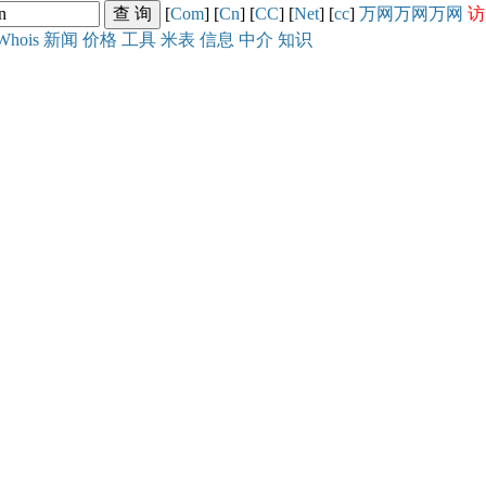
[
Com
] [
Cn
] [
CC
] [
Net
] [
cc
]
万网
万网
万网
访
Whois
新闻
价格
工具
米表
信息
中介
知识