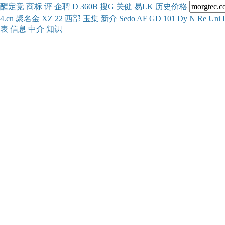
醒
定
竞
商
标
评
企
聘
D
360
B
搜
G
关健
易
LK
历史
价格
4.cn
聚名
金
XZ
22
西部
玉
集
新
介
Se
do
AF
GD
101
Dy
N
Re
Uni
表
信息
中介
知识