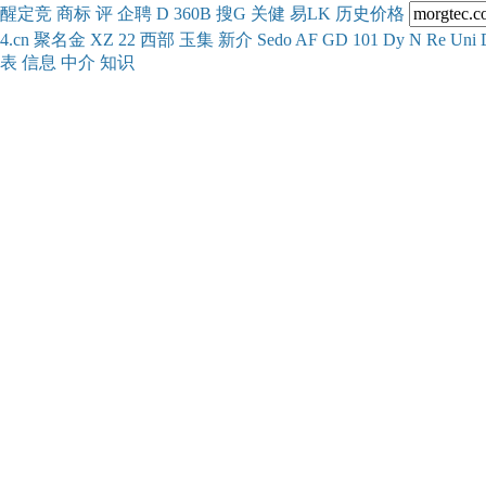
醒
定
竞
商
标
评
企
聘
D
360
B
搜
G
关健
易
LK
历史
价格
4.cn
聚名
金
XZ
22
西部
玉
集
新
介
Se
do
AF
GD
101
Dy
N
Re
Uni
表
信息
中介
知识