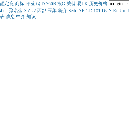
醒
定
竞
商
标
评
企
聘
D
360
B
搜
G
关健
易
LK
历史
价格
4.cn
聚名
金
XZ
22
西部
玉
集
新
介
Se
do
AF
GD
101
Dy
N
Re
Uni
表
信息
中介
知识