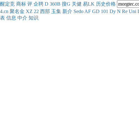
醒
定
竞
商
标
评
企
聘
D
360
B
搜
G
关健
易
LK
历史
价格
4.cn
聚名
金
XZ
22
西部
玉
集
新
介
Se
do
AF
GD
101
Dy
N
Re
Uni
表
信息
中介
知识