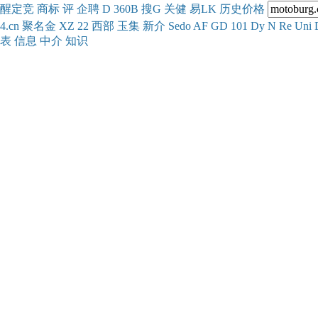
醒
定
竞
商
标
评
企
聘
D
360
B
搜
G
关健
易
LK
历史
价格
4.cn
聚名
金
XZ
22
西部
玉
集
新
介
Se
do
AF
GD
101
Dy
N
Re
Uni
表
信息
中介
知识