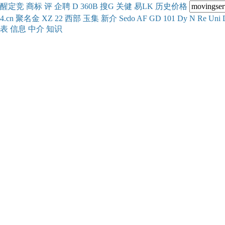
醒
定
竞
商
标
评
企
聘
D
360
B
搜
G
关健
易
LK
历史
价格
4.cn
聚名
金
XZ
22
西部
玉
集
新
介
Se
do
AF
GD
101
Dy
N
Re
Uni
表
信息
中介
知识