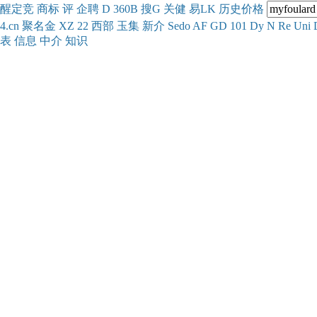
醒
定
竞
商
标
评
企
聘
D
360
B
搜
G
关健
易
LK
历史
价格
4.cn
聚名
金
XZ
22
西部
玉
集
新
介
Se
do
AF
GD
101
Dy
N
Re
Uni
表
信息
中介
知识