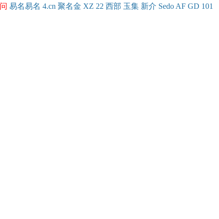
问
易名
易
名
4.cn
聚名
金
XZ
22
西部
玉
集
新
介
Se
do
AF
GD
101