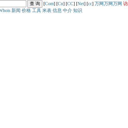
[
Com
] [
Cn
] [
CC
] [
Net
] [
cc
]
万网
万网
万网
访
Whois
新闻
价格
工具
米表
信息
中介
知识