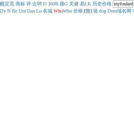
醒
定
竞
商
标
评
企
聘
D
360
B
搜
G
关健
易
LK
历史
价格
Dy
N
Re
Uni
Dan
Lo
名城
Who
Who
价格
[
微
]
墙
dog
Dom域名网