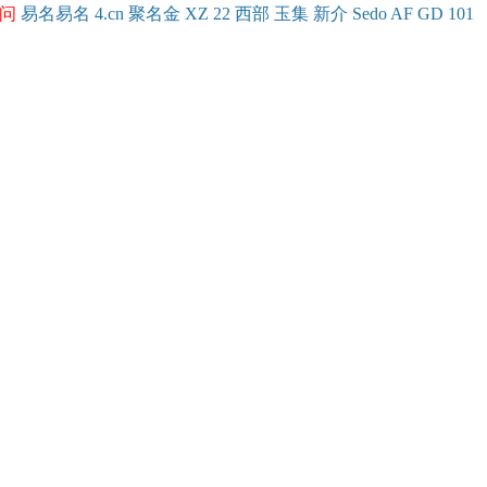
问
易名
易
名
4.cn
聚名
金
XZ
22
西部
玉
集
新
介
Se
do
AF
GD
101