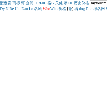
醒
定
竞
商
标
评
企
聘
D
360
B
搜
G
关健
易
LK
历史
价格
Dy
N
Re
Uni
Dan
Lo
名城
Who
Who
价格
[
微
]
墙
dog
Dom域名网