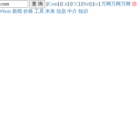
[
Com
] [
Cn
] [
CC
] [
Net
] [
cc
]
万网
万网
万网
访
Whois
新闻
价格
工具
米表
信息
中介
知识