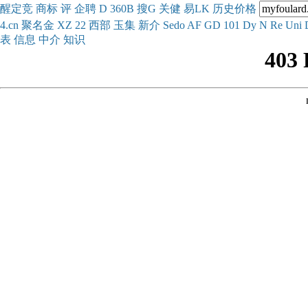
醒
定
竞
商
标
评
企
聘
D
360
B
搜
G
关健
易
LK
历史
价格
4.cn
聚名
金
XZ
22
西部
玉
集
新
介
Se
do
AF
GD
101
Dy
N
Re
Uni
表
信息
中介
知识