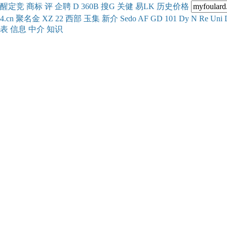
醒
定
竞
商
标
评
企
聘
D
360
B
搜
G
关健
易
LK
历史
价格
4.cn
聚名
金
XZ
22
西部
玉
集
新
介
Se
do
AF
GD
101
Dy
N
Re
Uni
表
信息
中介
知识