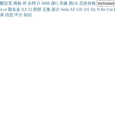
醒
定
竞
商
标
评
企
聘
D
360
B
搜
G
关健
易
LK
历史
价格
4.cn
聚名
金
XZ
22
西部
玉
集
新
介
Se
do
AF
GD
101
Dy
N
Re
Uni
表
信息
中介
知识