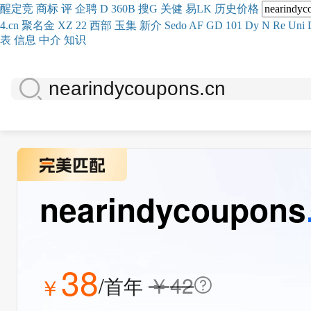
醒
定
竞
商
标
评
企
聘
D
360
B
搜
G
关健
易
LK
历史
价格
4.cn
聚名
金
XZ
22
西部
玉
集
新
介
Se
do
AF
GD
101
Dy
N
Re
Uni
表
信息
中介
知识