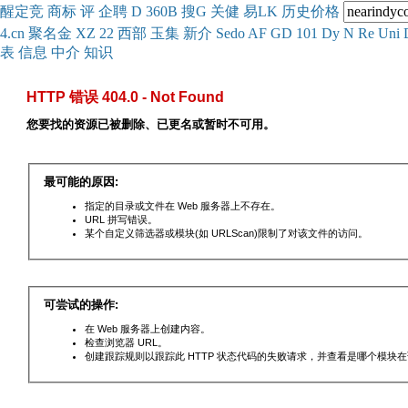
醒
定
竞
商
标
评
企
聘
D
360
B
搜
G
关健
易
LK
历史
价格
4.cn
聚名
金
XZ
22
西部
玉
集
新
介
Se
do
AF
GD
101
Dy
N
Re
Uni
表
信息
中介
知识