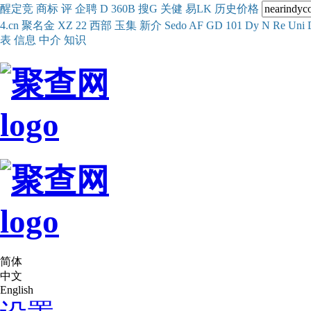
醒
定
竞
商
标
评
企
聘
D
360
B
搜
G
关健
易
LK
历史
价格
4.cn
聚名
金
XZ
22
西部
玉
集
新
介
Se
do
AF
GD
101
Dy
N
Re
Uni
表
信息
中介
知识