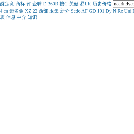
醒
定
竞
商
标
评
企
聘
D
360
B
搜
G
关健
易
LK
历史
价格
4.cn
聚名
金
XZ
22
西部
玉
集
新
介
Se
do
AF
GD
101
Dy
N
Re
Uni
表
信息
中介
知识