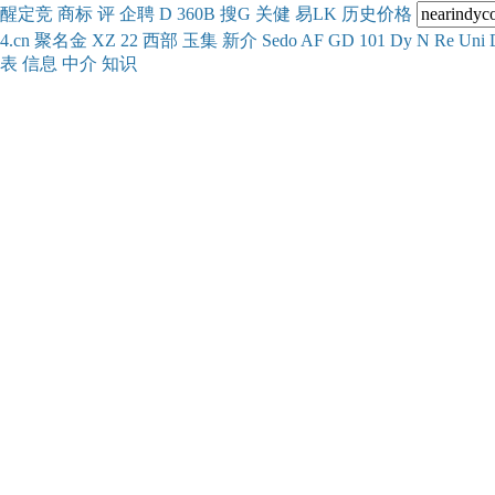
醒
定
竞
商
标
评
企
聘
D
360
B
搜
G
关健
易
LK
历史
价格
4.cn
聚名
金
XZ
22
西部
玉
集
新
介
Se
do
AF
GD
101
Dy
N
Re
Uni
表
信息
中介
知识