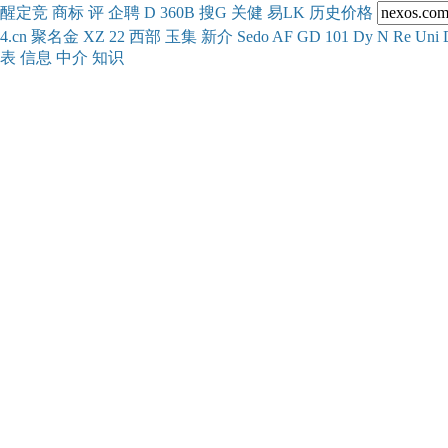
醒
定
竞
商
标
评
企
聘
D
360
B
搜
G
关健
易
LK
历史
价格
4.cn
聚名
金
XZ
22
西部
玉
集
新
介
Se
do
AF
GD
101
Dy
N
Re
Uni
表
信息
中介
知识