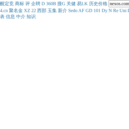
醒
定
竞
商
标
评
企
聘
D
360
B
搜
G
关健
易
LK
历史
价格
4.cn
聚名
金
XZ
22
西部
玉
集
新
介
Se
do
AF
GD
101
Dy
N
Re
Uni
表
信息
中介
知识