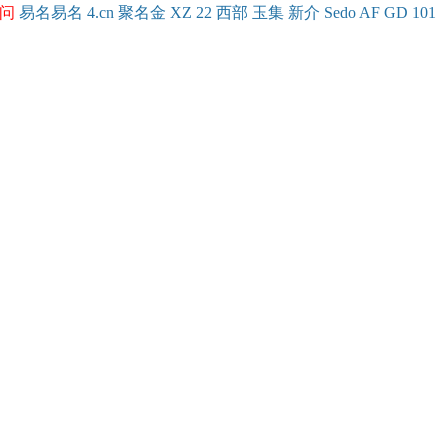
问
易名
易
名
4.cn
聚名
金
XZ
22
西部
玉
集
新
介
Se
do
AF
GD
101