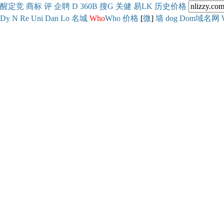
醒
定
竞
商
标
评
企
聘
D
360
B
搜
G
关健
易
LK
历史
价格
Dy
N
Re
Uni
Dan
Lo
名城
Who
Who
价格
[
微
]
墙
dog
Dom域名网