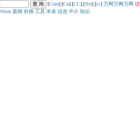
[
Com
] [
Cn
] [
CC
] [
Net
] [
cc
]
万网
万网
万网
访
Whois
新闻
价格
工具
米表
信息
中介
知识