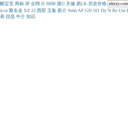
醒
定
竞
商
标
评
企
聘
D
360
B
搜
G
关健
易
LK
历史
价格
4.cn
聚名
金
XZ
22
西部
玉
集
新
介
Se
do
AF
GD
101
Dy
N
Re
Uni
表
信息
中介
知识