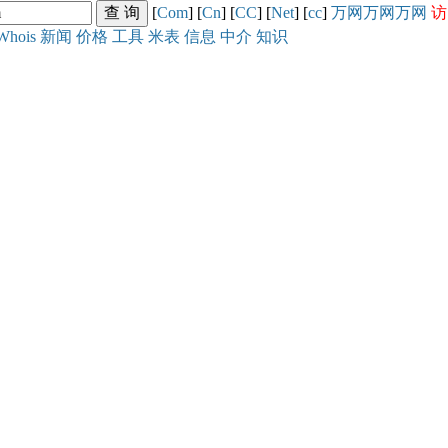
[
Com
] [
Cn
] [
CC
] [
Net
] [
cc
]
万网
万网
万网
访
Whois
新闻
价格
工具
米表
信息
中介
知识