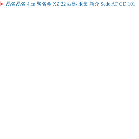
问
易名
易
名
4.cn
聚名
金
XZ
22
西部
玉
集
新
介
Se
do
AF
GD
101