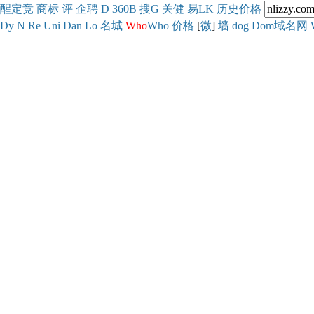
醒
定
竞
商
标
评
企
聘
D
360
B
搜
G
关健
易
LK
历史
价格
Dy
N
Re
Uni
Dan
Lo
名城
Who
Who
价格
[
微
]
墙
dog
Dom域名网