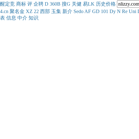
醒
定
竞
商
标
评
企
聘
D
360
B
搜
G
关健
易
LK
历史
价格
4.cn
聚名
金
XZ
22
西部
玉
集
新
介
Se
do
AF
GD
101
Dy
N
Re
Uni
表
信息
中介
知识