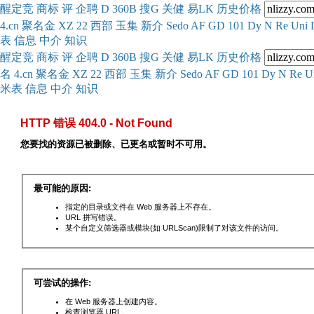
醒
定
竞
商
标
评
企
聘
D
360
B
搜
G
关健
易
LK
历史
价格
4.cn
聚名
金
XZ
22
西部
玉
集
新
介
Se
do
AF
GD
101
Dy
N
Re
Uni
表
信息
中介
知识