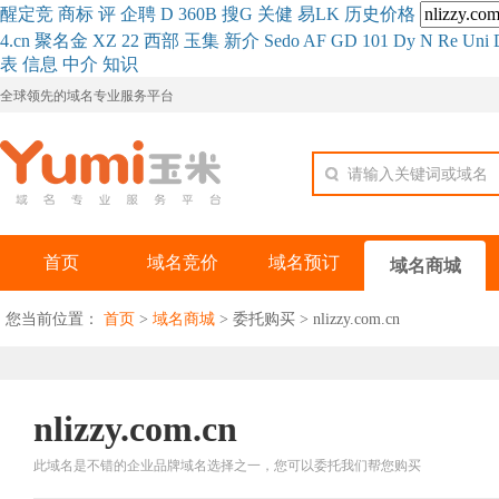
醒
定
竞
商
标
评
企
聘
D
360
B
搜
G
关健
易
LK
历史
价格
4.cn
聚名
金
XZ
22
西部
玉
集
新
介
Se
do
AF
GD
101
Dy
N
Re
Uni
表
信息
中介
知识