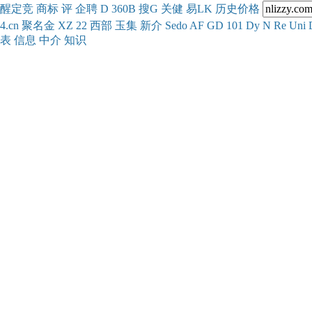
醒
定
竞
商
标
评
企
聘
D
360
B
搜
G
关健
易
LK
历史
价格
4.cn
聚名
金
XZ
22
西部
玉
集
新
介
Se
do
AF
GD
101
Dy
N
Re
Uni
表
信息
中介
知识