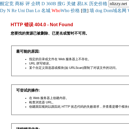
醒
定
竞
商
标
评
企
聘
D
360
B
搜
G
关健
易
LK
历史
价格
Dy
N
Re
Uni
Dan
Lo
名城
Who
Who
价格
[
微
]
墙
dog
Dom域名网