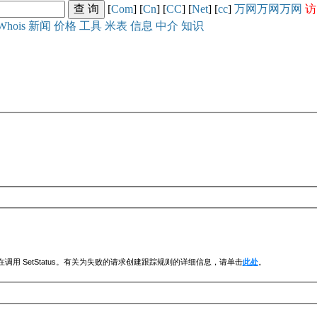
[
Com
] [
Cn
] [
CC
] [
Net
] [
cc
]
万网
万网
万网
访
Whois
新闻
价格
工具
米表
信息
中介
知识