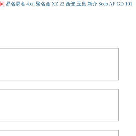
问
易名
易
名
4.cn
聚名
金
XZ
22
西部
玉
集
新
介
Se
do
AF
GD
101