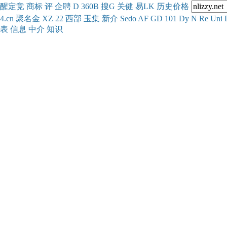
醒
定
竞
商
标
评
企
聘
D
360
B
搜
G
关健
易
LK
历史
价格
4.cn
聚名
金
XZ
22
西部
玉
集
新
介
Se
do
AF
GD
101
Dy
N
Re
Uni
表
信息
中介
知识