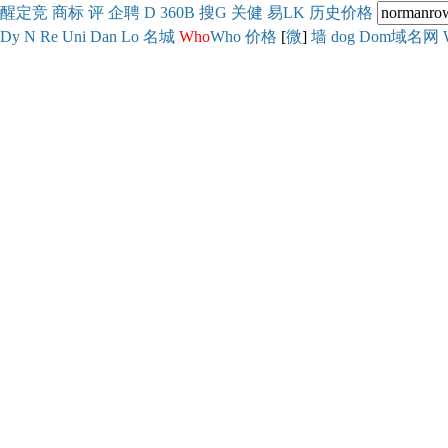
醒
定
竞
商
标
评
企
聘
D
360
B
搜
G
关健
易
LK
历史
价格
Dy
N
Re
Uni
Dan
Lo
名城
Who
Who
价格
[
微
]
墙
dog
Dom域名网