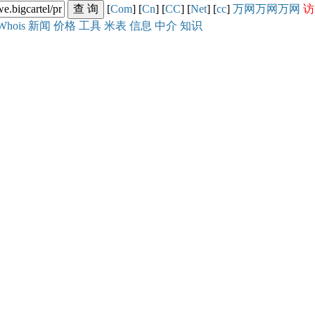
[
Com
] [
Cn
] [
CC
] [
Net
] [
cc
]
万网
万网
万网
访
Whois
新闻
价格
工具
米表
信息
中介
知识