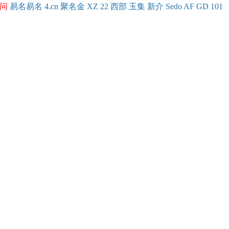
问
易名
易
名
4.cn
聚名
金
XZ
22
西部
玉
集
新
介
Se
do
AF
GD
101