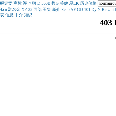
醒
定
竞
商
标
评
企
聘
D
360
B
搜
G
关健
易
LK
历史
价格
4.cn
聚名
金
XZ
22
西部
玉
集
新
介
Se
do
AF
GD
101
Dy
N
Re
Uni
表
信息
中介
知识