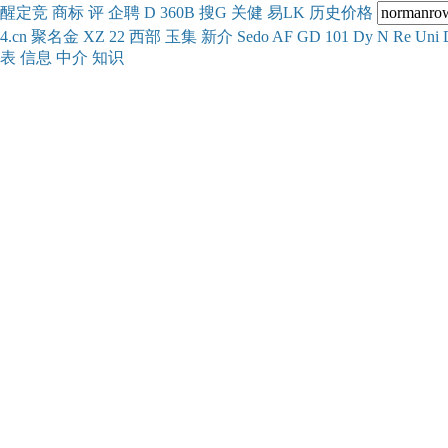
醒
定
竞
商
标
评
企
聘
D
360
B
搜
G
关健
易
LK
历史
价格
4.cn
聚名
金
XZ
22
西部
玉
集
新
介
Se
do
AF
GD
101
Dy
N
Re
Uni
表
信息
中介
知识