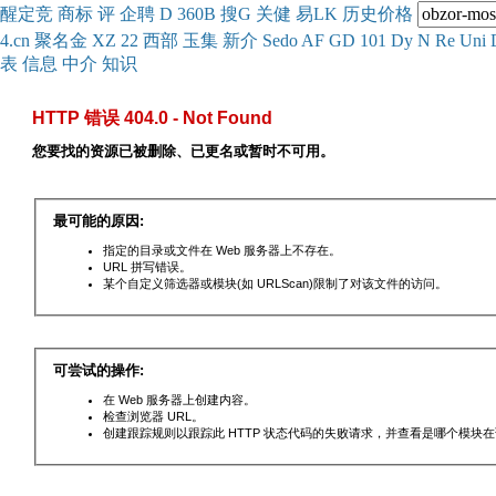
醒
定
竞
商
标
评
企
聘
D
360
B
搜
G
关健
易
LK
历史
价格
4.cn
聚名
金
XZ
22
西部
玉
集
新
介
Se
do
AF
GD
101
Dy
N
Re
Uni
表
信息
中介
知识