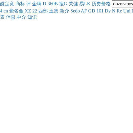
醒
定
竞
商
标
评
企
聘
D
360
B
搜
G
关健
易
LK
历史
价格
4.cn
聚名
金
XZ
22
西部
玉
集
新
介
Se
do
AF
GD
101
Dy
N
Re
Uni
表
信息
中介
知识