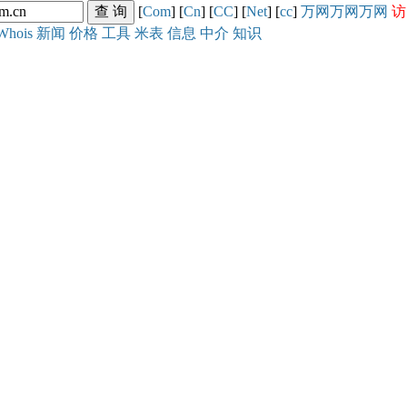
[
Com
] [
Cn
] [
CC
] [
Net
] [
cc
]
万网
万网
万网
访
Whois
新闻
价格
工具
米表
信息
中介
知识