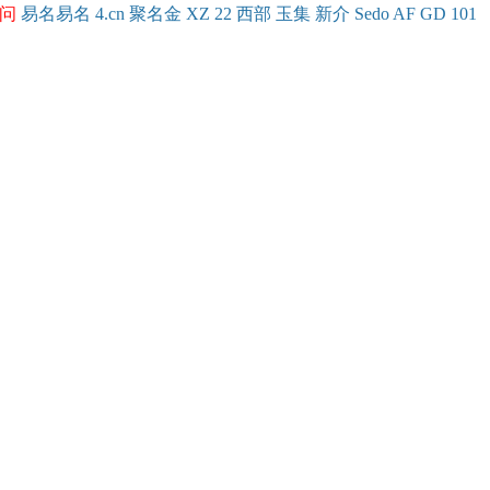
问
易名
易
名
4.cn
聚名
金
XZ
22
西部
玉
集
新
介
Se
do
AF
GD
101