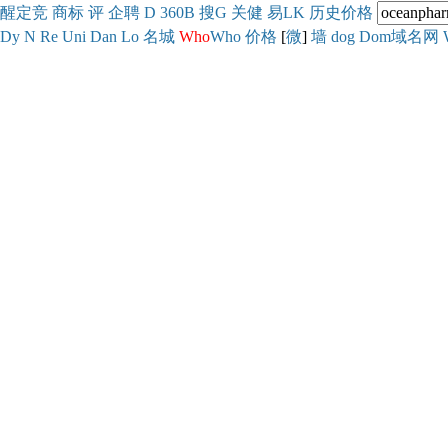
醒
定
竞
商
标
评
企
聘
D
360
B
搜
G
关健
易
LK
历史
价格
Dy
N
Re
Uni
Dan
Lo
名城
Who
Who
价格
[
微
]
墙
dog
Dom域名网